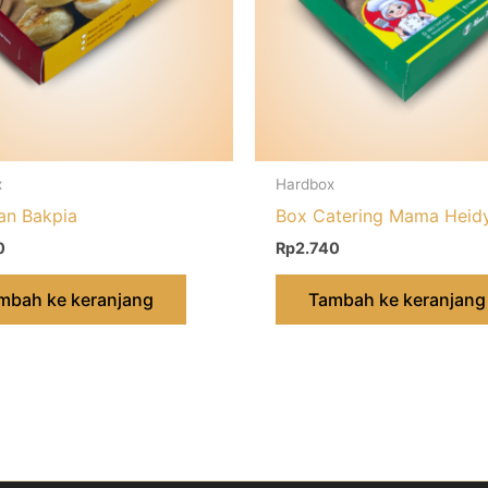
x
Hardbox
an Bakpia
Box Catering Mama Heid
0
Rp
2.740
mbah ke keranjang
Tambah ke keranjang