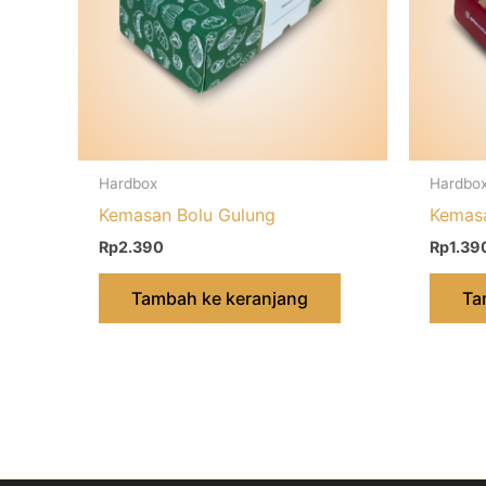
Hardbox
Hardbo
Kemasan Bolu Gulung
Kemas
Rp
2.390
Rp
1.39
Tambah ke keranjang
Ta