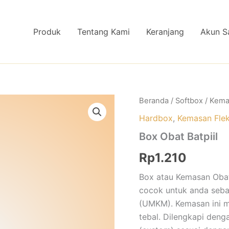
Produk
Tentang Kami
Keranjang
Akun S
Kuantitas
Beranda
/
Softbox
/
Kema
Box
Hardbox
,
Kemasan Flek
Obat
Batpiil
Box Obat Batpiil
Rp
1.210
Box atau Kemasan Obat
cocok untuk anda seba
(UMKM). Kemasan ini 
tebal. Dilengkapi deng