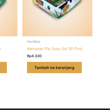
Hardbox
y
Kemasan Pie Susu (Isi 50 Pcs)
Rp
4.330
Tambah ke keranjang