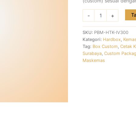
(custom) sesuai denga
T
-
+
SKU:
PBM-HTK-IV300
Kategori:
Hardbox
,
Kemas
Tag:
Box Custom
,
Cetak 
Surabaya
,
Custom Packag
Maskemas