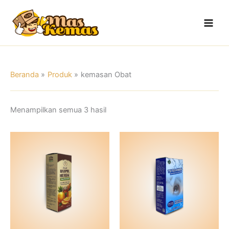
Lewati
Main
ke
Men
konten
Beranda
Produk
kemasan Obat
Menampilkan semua 3 hasil