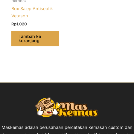
Hardbox
Box Salep Antiseptik
Vetason
Rp
1.020
Tambah ke
keranjang
Maskemas adalah perusahaan percetakan kemasan custom dan