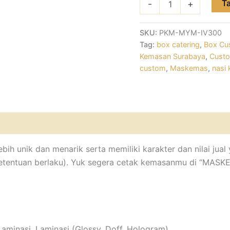
T
-
+
SKU:
PKM-MYM-IV300
Tag:
box catering
,
Box Cu
Kemasan Surabaya
,
Custo
custom
,
Maskemas
,
nasi 
bih unik dan menarik serta memiliki karakter dan nilai ju
etentuan berlaku). Yuk segera cetak kemasanmu di “MASK
Laminasi, Laminasi (Glossy, Doff, Hologram)