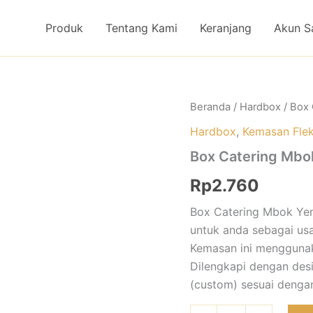
Produk
Tentang Kami
Keranjang
Akun S
Kuantitas
Beranda
/
Hardbox
/ Box
Box
Hardbox
,
Kemasan Flek
Catering
Mbok
Box Catering Mbo
Yem
Rp
2.760
Box Catering Mbok Ye
untuk anda sebagai us
Kemasan ini menggunak
Dilengkapi dengan des
(custom) sesuai denga