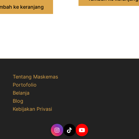
mbah ke keranjang
Tentang Maskemas
Portofolio
Belanja
Blog
Kebijakan Privasi