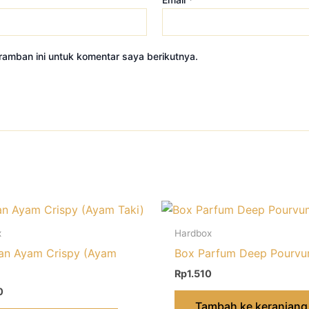
amban ini untuk komentar saya berikutnya.
x
Hardbox
an Ayam Crispy (Ayam
Box Parfum Deep Pourv
Rp
1.510
0
Tambah ke keranjang