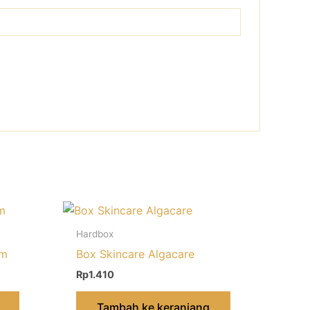
Hardbox
um
Box Skincare Algacare
Rp
1.410
Tambah ke keranjang