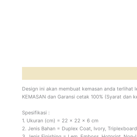
Deskripsi
Informasi Tambahan
Ulasan (0)
Design ini akan membuat kemasan anda terlihat le
KEMASAN dan Garansi cetak 100% (Syarat dan k
Spesifikasi :
1. Ukuran (cm) = 22 x 22 x 6 cm
2. Jenis Bahan = Duplex Coat, Ivory, Triplexboard
3. Jenis Finishing = Lem, Emboss, Hotprint, Non-