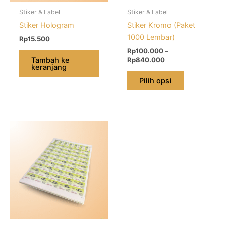
diambil
Stiker & Label
Stiker & Label
di
Stiker Hologram
Stiker Kromo (Paket
halaman
1000 Lembar)
Rp
15.500
produk
Rp
100.000
–
Tambah ke
Rp
840.000
keranjang
Pilih opsi