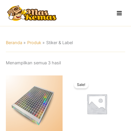
Lewati
Main
ke
Men
konten
Beranda
Produk
Stiker & Label
Menampilkan semua 3 hasil
Rentang
Produk
harga:
Sale!
ini
Rp100.000
hingga
memiliki
Rp840.000
beberapa
varian.
Pilihan
ini
dapat