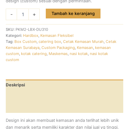
design (custom) sesuai dengan permintaan.
Tambah ke keranjang
-
+
SKU:
PKM2-LBX-DU310
Kategori:
Hardbox
,
Kemasan Fleksibel
Tag:
Box Custom
,
catering box
,
Cetak Kemasan Murah
,
Cetak
Kemasan Surabaya
,
Custom Packaging
,
Kemasan
,
kemasan
custom
,
kotak catering
,
Maskemas
,
nasi kotak
,
nasi kotak
custom
Deskripsi
Informasi Tambahan
Ulasan (0)
Design ini akan membuat kemasan anda terlihat lebih unik
dan menarik serta memiliki karakter dan nilai jual yg tinggi.