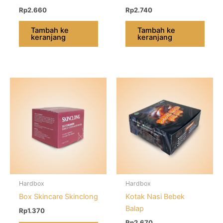
Rp
2.660
Rp
2.740
Tambah ke
Tambah ke
keranjang
keranjang
Hardbox
Hardbox
Box Skincare Skinclong
Kotak Nasi Bebek
Balap
Rp
1.370
Rp
2.670