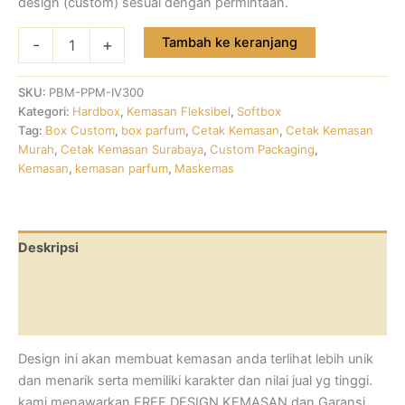
design (custom) sesuai dengan permintaan.
Tambah ke keranjang
-
+
SKU:
PBM-PPM-IV300
Kategori:
Hardbox
,
Kemasan Fleksibel
,
Softbox
Tag:
Box Custom
,
box parfum
,
Cetak Kemasan
,
Cetak Kemasan
Murah
,
Cetak Kemasan Surabaya
,
Custom Packaging
,
Kemasan
,
kemasan parfum
,
Maskemas
Deskripsi
Informasi Tambahan
Ulasan (0)
Design ini akan membuat kemasan anda terlihat lebih unik
dan menarik serta memiliki karakter dan nilai jual yg tinggi.
kami menawarkan FREE DESIGN KEMASAN dan Garansi