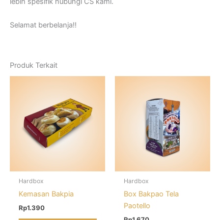
lebih spesifik hubungi CS kami.
Selamat berbelanja!!
Produk Terkait
Hardbox
Hardbox
Kemasan Bakpia
Box Bakpao Tela
Paotello
Rp
1.390
Rp
1.670