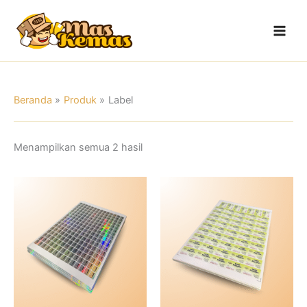
Lewati
Main
ke
Men
konten
Beranda
Produk
Label
Menampilkan semua 2 hasil