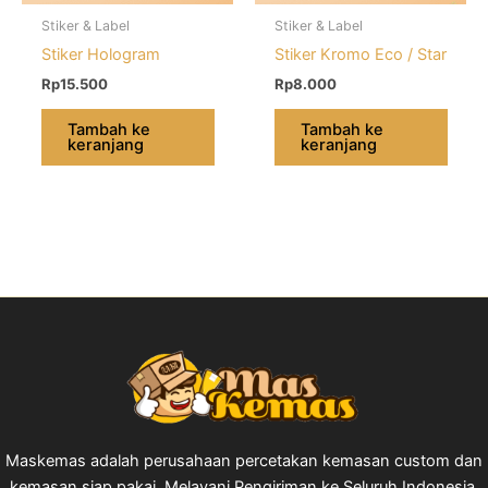
Stiker & Label
Stiker & Label
Stiker Hologram
Stiker Kromo Eco / Star
Rp
15.500
Rp
8.000
Tambah ke
Tambah ke
keranjang
keranjang
Maskemas adalah perusahaan percetakan kemasan custom dan
kemasan siap pakai. Melayani Pengiriman ke Seluruh Indonesia.