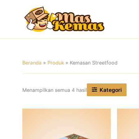
Lewati
ke
konten
Beranda
Produk
Kemasan Streetfood
Kategori
Menampilkan semua 4 hasil