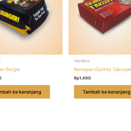
x
Hardbox
an Burger
Kemasan Gurihta Takoyak
0
Rp
1.490
mbah ke keranjang
Tambah ke keranjang