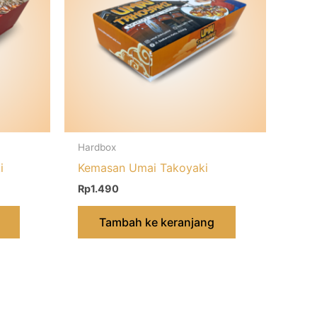
Hardbox
i
Kemasan Umai Takoyaki
Rp
1.490
Tambah ke keranjang