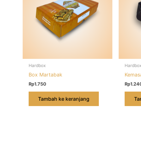
Hardbox
Hardbo
Box Martabak
Kemas
Rp
1.750
Rp
1.24
Tambah ke keranjang
Ta