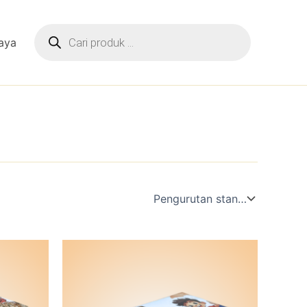
Products
search
aya