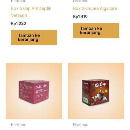
Hardbox
Hardbox
Box Salep Antiseptik
Box Skincare Algacare
Vetason
Rp
1.410
Rp
1.020
Tambah ke
keranjang
Tambah ke
keranjang
Hardbox
Hardbox