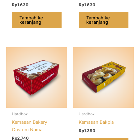
Rp
1.630
Rp
1.630
Tambah ke
Tambah ke
keranjang
keranjang
Hardbox
Hardbox
Kemasan Bakery
Kemasan Bakpia
Custom Nama
Rp
1.390
Rp
2.740