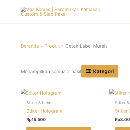
Lewati
ke
konten
Beranda
Produk
Cetak Label Murah
Kategori
Menampilkan semua 2 hasil
Stiker & Label
Stiker &
Stiker Hologram
Stiker
Rp
15.500
Rp
8.0