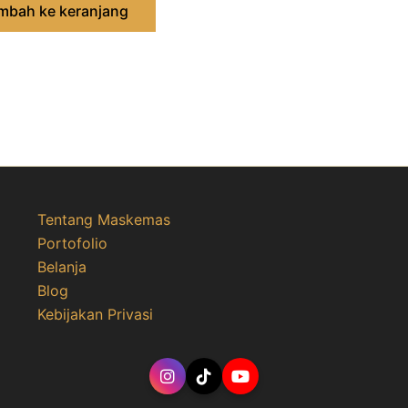
mbah ke keranjang
Tentang Maskemas
Portofolio
Belanja
Blog
Kebijakan Privasi