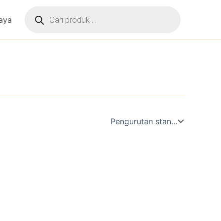
Products
search
aya