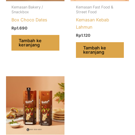
Kemasan Bakery /
Kemasan Fast Food &
Snackbox
Street Food
Box Choco Dates
Kemasan Kebab
Lahmun
Rp
1.690
Rp
1.120
Tambah ke
keranjang
Tambah ke
keranjang