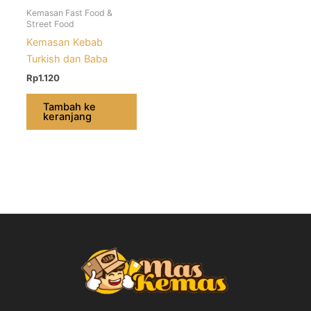
Kemasan Fast Food &
Street Food
Kemasan Kebab
Turkish dan Baba
Rp
1.120
Tambah ke
keranjang