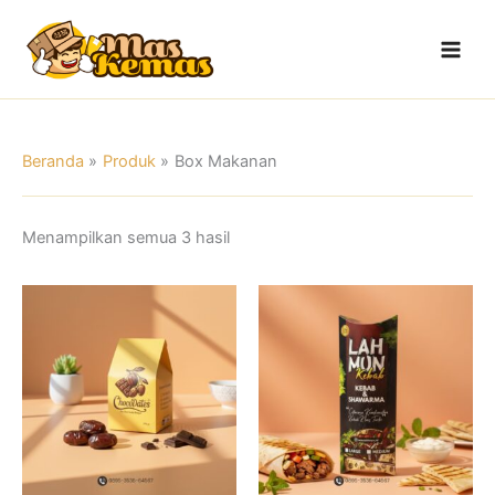
Lewati
Main
ke
Men
konten
Beranda
Produk
Box Makanan
Menampilkan semua 3 hasil