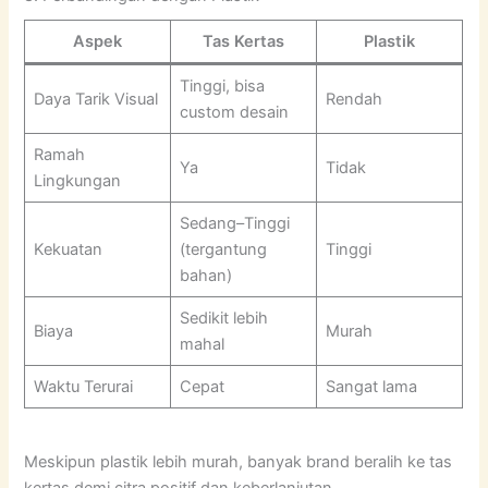
Aspek
Tas Kertas
Plastik
Tinggi, bisa
Daya Tarik Visual
Rendah
custom desain
Ramah
Ya
Tidak
Lingkungan
Sedang–Tinggi
Kekuatan
(tergantung
Tinggi
bahan)
Sedikit lebih
Biaya
Murah
mahal
Waktu Terurai
Cepat
Sangat lama
Meskipun plastik lebih murah, banyak brand beralih ke tas
kertas demi citra positif dan keberlanjutan.