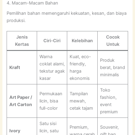
4. Macam-Macam Bahan
Pemilihan bahan memengaruhi kekuatan, kesan, dan biaya
produksi.
Jenis
Cocok
Ciri-Ciri
Kelebihan
Kertas
Untuk
Warna
Kuat, eco-
Produk
coklat alami,
friendly,
Kraft
berat, brand
tekstur agak
harga
minimalis
kasar
ekonomis
Toko
Permukaan
Tampilan
Art Paper /
fashion,
licin, bisa
mewah,
Art Carton
event
full-color
cetak tajam
premium
Satu sisi
Premium,
Souvenir,
Ivory
licin, satu
warna cerah
gift bag