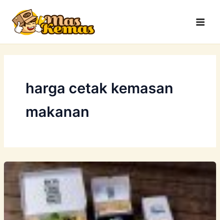
Lewati
Main
ke
Men
konten
harga cetak kemasan
makanan